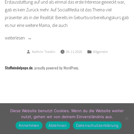
Erstausstattung auf und als einmal das erste Interesse geweckt war,
gab es kein Zurück mehr. Auf SocialMedia ist das Thema viel
präsenter als in der Realität. Bereits im Geburtsvorbereitungskurs gab
es nur eine weitere Mama, die auch
„Stoffwindeln
weiterlesen
–
Verfasst
Veröffentlicht
Kathrin Travkin
06.11.2020
Allgemein
Unser
von
in
Stoffwindelstart?“
Stoffwindelpopo.de
,
proudly powered by WordPress
.
Diese Website benutzt Cookies. Wenn du die Website weiter
nutzt, gehen wir von deinem Einverständnis aus.
Annehmen
Ablehnen
Datenschutzerklärung