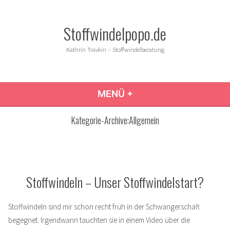
Zum
Inhalt
Stoffwindelpopo.de
springen
Kathrin Travkin – Stoffwindelberatung
MENÜ
+
AUFGEKLAPPT
ZUGEKLAPPT
Kategorie-Archive:
Allgemein
Stoffwindeln – Unser Stoffwindelstart?
Stoffwindeln sind mir schon recht früh in der Schwangerschaft
begegnet. Irgendwann tauchten sie in einem Video über die