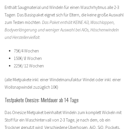
Enthält Saugmaterial und Windeln für einen Waschrhytmus alle 2-3
Tagen. Das Basispaket eignet sich für Eltern, die keine große Auswahl
zum Testen möchten.
Das
Paket enthält KEINE Ai3, Waschlappen,
Bodyverlängerung und weniger Auswahl bei AiOs, Höschenwindeln
und Herstellervielfalt
.
75€/4 Wochen
150€/ 8 Wochen
225€/ 12 Wochen
(alle Mietpakete inkl. einer Windelmanufaktur Windel oder inkl. einer
Wollsnapwindel zuzüglich 10€)
Testpakete Onesize: Mietdauer ab 14 Tage
Das Onesize Mietpaket beinhaltet Windeln zum komplett Wickeln mit
Stoff für ein Waschintervall von 2-3 Tage, je nach dem, ob ein
Trockner genutzt wird: Verschiedene Überhosen, AiO, SiO, Pockets,