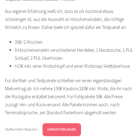
Aus eigener Erfahrung weiß ich, dass es oft nochmal etwas
schwieriger ist, aus der Auswahl an Höschenwindeln, die richtige
Windel/n zu finden. Daher biete ich speziell dafür ein Testpaket an.
35€/ 2 Wochen
6 Höschenwindeln verschiedener Hersteller, 1 Nasstasche, 1 PUL
Schlupf, 2 PUL Überhosen
+15€ inkl. einer Wollschlupf und einer Wollsnap/-klettüberhose
Für die Miet- und Testpakete schließen wir einen eigenständigen
Mietvertrag ab. Ich nehme 150€ Kaution/180€ inkl. Wolle, die ihr nach
der Rückgabe erstattet bekommt. Für Fühlpakete 50€. Alle Preise
zuzügl. Hin- und Rückversand. Alle Pakete können auch, nach
Terminabsprache, am Standort Paderborn abgeholt werden.
Stoffwindeln Waschen
HERUNTERLADEN