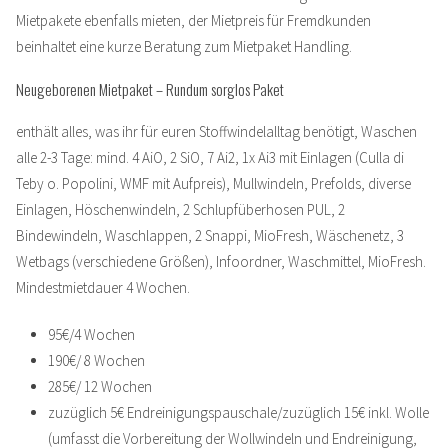
Mietpakete ebenfalls mieten, der Mietpreis für Fremdkunden
beinhaltet eine kurze Beratung zum Mietpaket Handling.
Neugeborenen Mietpaket – Rundum sorglos Paket
enthält alles, was ihr für euren Stoffwindelalltag benötigt, Waschen
alle 2-3 Tage: mind. 4 AiO, 2 SiO, 7 Ai2, 1x Ai3 mit Einlagen (Culla di
Teby o. Popolini, WMF mit Aufpreis), Mullwindeln, Prefolds, diverse
Einlagen, Höschenwindeln, 2 Schlupfüberhosen PUL, 2
Bindewindeln, Waschlappen, 2 Snappi, MioFresh, Wäschenetz, 3
Wetbags (verschiedene Größen), Infoordner, Waschmittel, MioFresh.
Mindestmietdauer 4 Wochen.
95€/4 Wochen
190€/ 8 Wochen
285€/ 12 Wochen
zuzüglich 5€ Endreinigungspauschale/zuzüglich 15€ inkl. Wolle
(umfasst die Vorbereitung der Wollwindeln und Endreinigung,