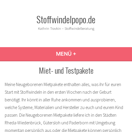
Zum
Inhalt
Stoffwindelpopo.de
springen
Kathrin Travkin – Stoffwindelberatung
MENÜ
+
AUFGEKLAPPT
ZUGEKLAPPT
Miet- und Testpakete
Meine Neugeborenen Mietpakete enthalten alles, was ihr für euren
Start mit Stoffwindeln in den ersten Wochen nach der Geburt
benötigt. Ihr könnt in aller Ruhe ankommen und ausprobieren,
welche Systeme, Materialien und Hersteller zu euch und eurem Kind
passen. Die Neugeborenen Mietpakete liefere ich in den Städten
Rheda-Wiedenbrück, Gütersloh und Paderborn mit Umgebung
momentan persönlich aus oder die Mietpakete können persönlich